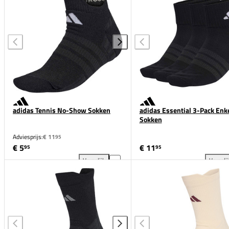
adidas Tennis No-Show Sokken
adidas Essential 3-Pack Enk
Sokken
Adviesprijs:
€ 11
95
€ 5
€ 11
95
95
Vergelijk
Vergeli
adidas Tennis No-Show Sokken toevoegen aan verge
adi