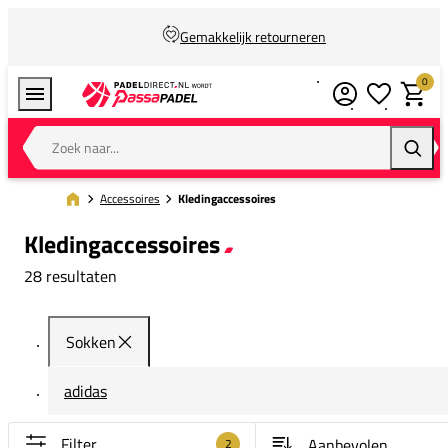
Gemakkelijk retourneren
0
Verlanglijstj
Winkel
Zoek naar...
Zoeke
Accessoires
Kledingaccessoires
Kledingaccessoires
28 resultaten
Sokken
adidas
Filter
2