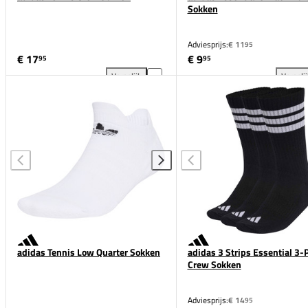
Sokken
Adviesprijs:
€ 11
95
€ 17
€ 9
95
95
Vergelijk
Vergeli
adidas Tennis Crew Sokken toevoegen aan vergelijk
adi
adidas Tennis Low Quarter Sokken
adidas 3 Strips Essential 3-
Crew Sokken
Adviesprijs:
€ 14
95