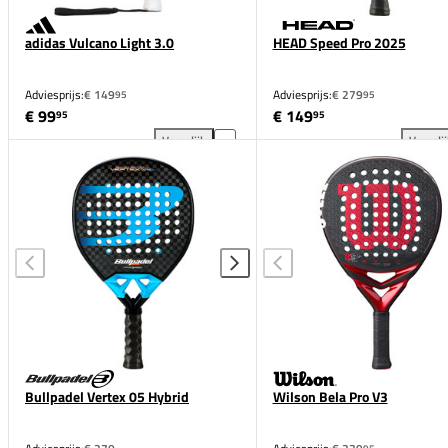
adidas Vulcano Light 3.0
HEAD Speed Pro 2025
Adviesprijs:
€ 149
Adviesprijs:
€ 279
95
95
€ 99
€ 149
95
95
Vergelijk
Vergeli
adidas Vulcano Light 3.0 toevoegen aan vergelijkin
HEA
Bullpadel Vertex 05 Hybrid
Wilson Bela Pro V3