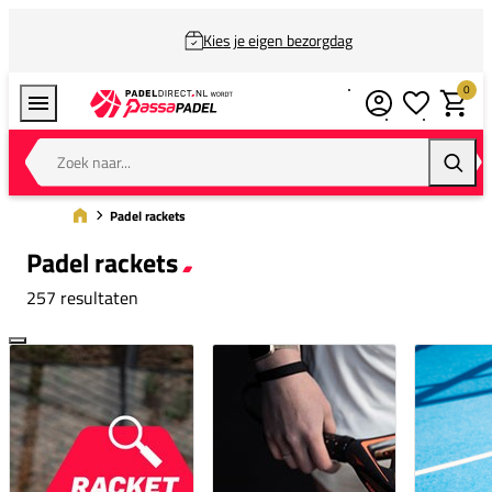
Kies je eigen bezorgdag
0
Verlanglijstj
Winkel
Zoek naar...
Zoeke
Padel rackets
Padel rackets
257 resultaten