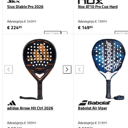
Siux Diablo Pro 2026
Nox AT10 Pro Cup Hard
Adviesprijs:
€ 349
Adviesprijs:
€ 199
95
95
€ 224
€ 149
95
95
Vergelijk
Vergeli
Siux Diablo Pro 2026 toevoegen aan vergelijking
Nox
adidas Arrow Hit Ctrl 2026
Babolat Air Viper
Adviesprijs:
€ 399
Adviesprijs:
€ 319
95
95