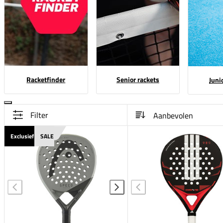
Racketfinder
Senior rackets
Juni
Filter
Exclusief
SALE