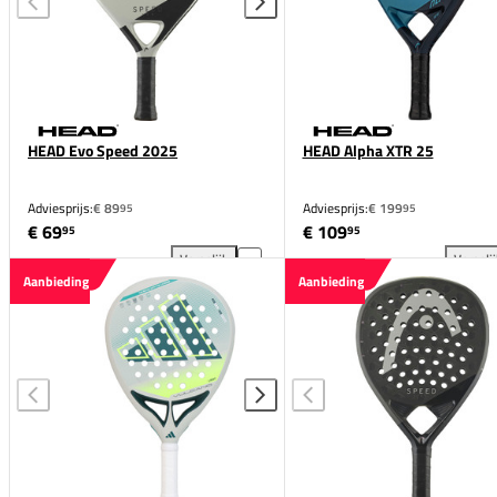
HEAD Evo Speed 2025
HEAD Alpha XTR 25
Adviesprijs:
€ 89
Adviesprijs:
€ 199
95
95
€ 69
€ 109
95
95
Vergelijk
Vergeli
HEAD Evo Speed 2025 toevoegen aan vergelijking
HEA
Aanbieding
Aanbieding