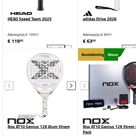
HEAD Speed Team 2025
adidas Drive 2026
Adviesprijs:
€ 199
Adviesprijs:
€ 89
95
95
€ 119
€ 63
95
95
Vergelijk
Vergeli
HEAD Speed Team 2025 toevoegen aan vergelijkin
adi
Bundelkorting
Nieuw
Nox AT10 Genius 12K Alum Xtrem
Nox AT10 Genius 12K Xtrem 
Pack