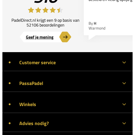
PadelDirect.nl krijgt een 9 op basis van
By
H
52106 beoordelingen
Warmond
Geef je mening
Customer service
PassaPadel
Winkels
Advies nodig?