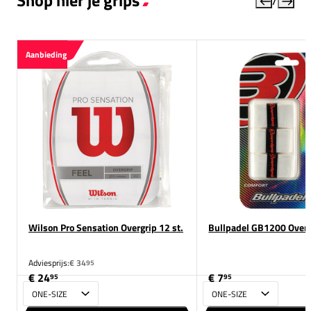
Shop hier je grips
Aanbieding
Wilson Pro Sensation Overgrip 12 st.
Bullpadel GB1200 Overgr
Adviesprijs:
€ 34
95
€ 24
€ 7
95
95
Maat
Maat