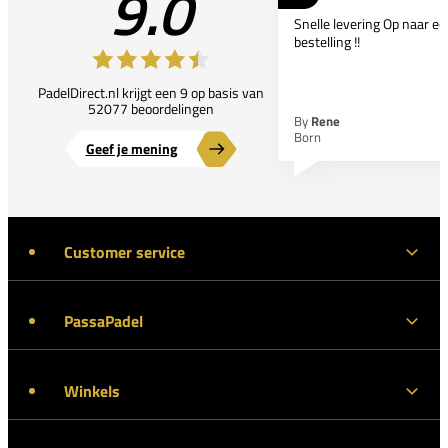
9.0
Snelle levering Op naar e
bestelling !!
PadelDirect.nl krijgt een 9 op basis van
52077 beoordelingen
By
Rene
Born
Geef je mening
Customer service
PassaPadel
Winkels