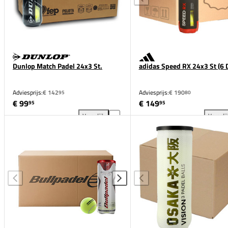
Dunlop Match Padel 24x3 St.
adidas Speed RX 24x3 St (6 D
Adviesprijs:
€ 142
Adviesprijs:
€ 190
95
80
€ 99
€ 149
95
95
Vergelijk
Vergeli
Dunlop Match Padel 24x3 St. toevoegen aan vergeli
adi