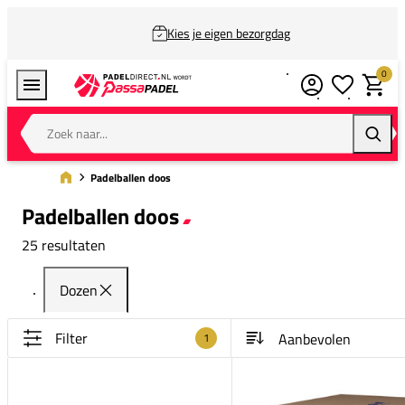
Kies je eigen bezorgdag
0
Verlanglijstj
Winkel
Zoek naar...
Zoeke
Padelballen doos
Padelballen doos
25 resultaten
Dozen
Filter
1