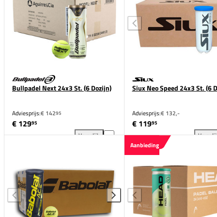
Bullpadel Next 24x3 St. (6 Dozijn)
Siux Neo Speed 24x3 St. (6 D
Adviesprijs:
€ 142
Adviesprijs:
€ 132,-
95
€ 129
€ 119
95
95
Vergelijk
Vergeli
Bullpadel Next 24x3 St. (6 Dozijn) toevoegen aan ve
Siu
Aanbieding