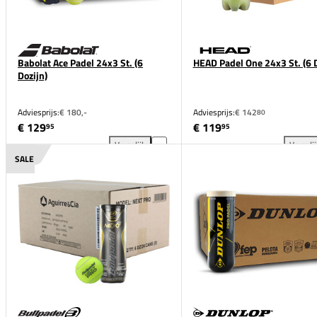
Babolat Ace Padel 24x3 St. (6
HEAD Padel One 24x3 St. (6 D
Dozijn)
Adviesprijs:
€ 180,-
Adviesprijs:
€ 142
80
€ 129
€ 119
95
95
Vergelijk
Vergeli
Babolat Ace Padel 24x3 St. (6 Dozijn) toevoegen aan
HEA
SALE