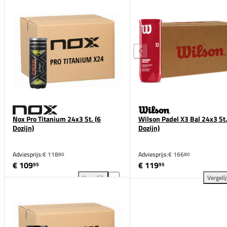
Nox Pro Titanium 24x3 St. (6
Wilson Padel X3 Bal 24x3 St.
Dozijn)
Dozijn)
Adviesprijs:
€ 118
Adviesprijs:
€ 166
80
80
€ 109
€ 119
95
95
Vergelijk
Vergeli
Nox Pro Titanium 24x3 St. (6 Dozijn) toevoegen aan
Wil