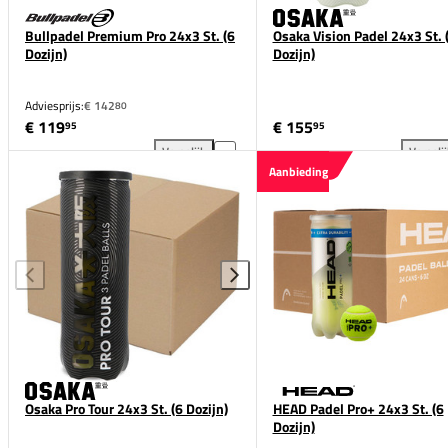
Bullpadel Premium Pro 24x3 St. (6
Osaka Vision Padel 24x3 St. 
Dozijn)
Dozijn)
Adviesprijs:
€ 142
80
€ 119
€ 155
95
95
Vergelijk
Vergeli
Bullpadel Premium Pro 24x3 St. (6 Dozijn) toevoege
Osa
Aanbieding
Osaka Pro Tour 24x3 St. (6 Dozijn)
HEAD Padel Pro+ 24x3 St. (6
Dozijn)