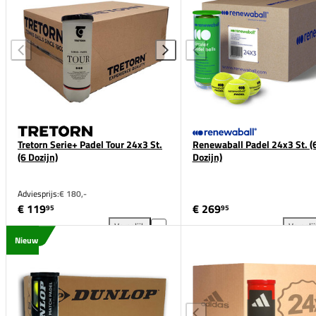
Tretorn Serie+ Padel Tour 24x3 St.
Renewaball Padel 24x3 St. (
(6 Dozijn)
Dozijn)
Adviesprijs:
€ 180,-
€ 119
€ 269
95
95
Vergelijk
Vergeli
Tretorn Serie+ Padel Tour 24x3 St. (6 Dozijn) toevoe
Ren
Nieuw