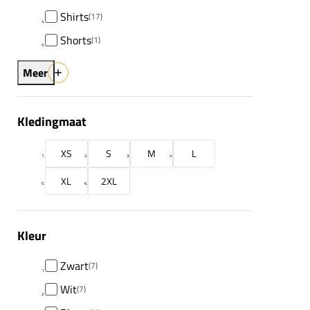
Shirts
(17)
Shorts
(1)
Meer
Kledingmaat
XS
S
M
L
XL
2XL
Kleur
Zwart
(7)
Wit
(7)