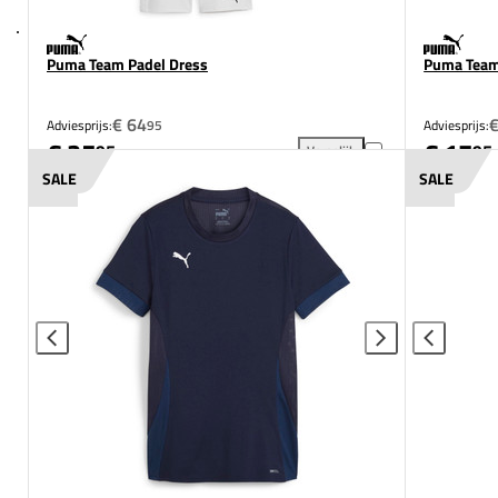
Puma Team Padel Dress
Puma Team
€ 64
€
Adviesprijs:
95
Adviesprijs:
€ 25
€ 17
95
95
Vergelijk
Puma Team Padel Dress toevo
SALE
SALE