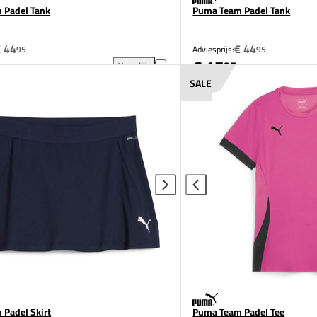
 Padel Tank
Puma Team Padel Tank
 44
€ 44
95
Adviesprijs:
95
€ 17
95
Vergelijk
toevoegen aan vergelijking
Puma Team Padel Tank toevoegen aan vergelijking
SALE
Padel Skirt
Puma Team Padel Tee