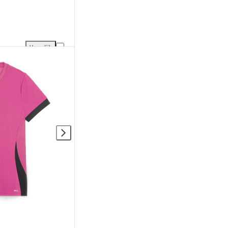
Vergelijk
Puma Team Padel Tank toevoegen aan vergelijking