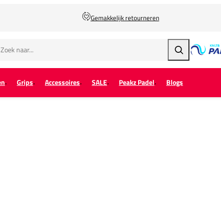
Gemakkelijk retourneren
Zoeken
en
Grips
Accessoires
SALE
Peakz Padel
Blogs