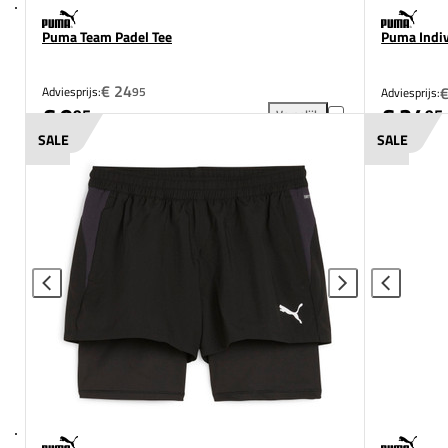
Puma Team Padel Tee
Puma Indiv
€ 24
€
Adviesprijs:
95
Adviesprijs:
€ 9
€ 24
95
95
Vergelijk
Puma Team Padel Tee toevoeg
SALE
SALE