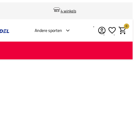
4 winkels
0
Verlanglijstje
Winkelm
Andere sporten