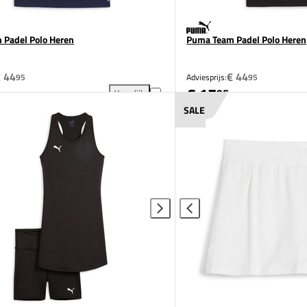
 Padel Polo Heren
Puma Team Padel Polo Heren
 44
€ 44
95
Adviesprijs:
95
€ 17
95
Vergelijk
egen aan vergelijking
Puma Team Padel Polo Heren toevoegen aan vergel
SALE