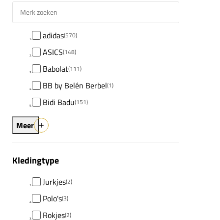
Merk zoeken
adidas
(570)
ASICS
(148)
Babolat
(111)
BB by Belén Berbel
(1)
Bidi Badu
(151)
Meer
Kledingtype
Jurkjes
(2)
Polo's
(3)
Rokjes
(2)