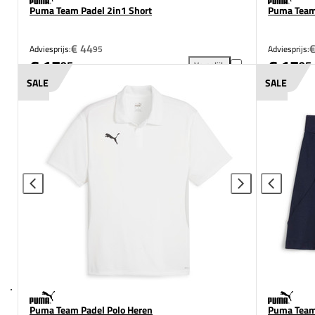
Puma Team Padel 2in1 Short
Puma Team
€ 44
€
Adviesprijs:
95
Adviesprijs:
€ 17
€ 17
95
95
Vergelijk
Puma Team Padel 2in1 Short 
SALE
SALE
Puma Team Padel Polo Heren
Puma Team 