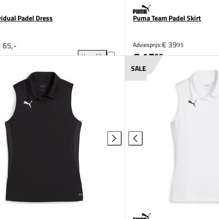
idual Padel Dress
Puma Team Padel Skirt
€ 39
 65,-
Adviesprijs:
95
€ 15
95
Vergelijk
en aan vergelijking
Puma Individual Padel Dress toevoegen aan vergel
SALE