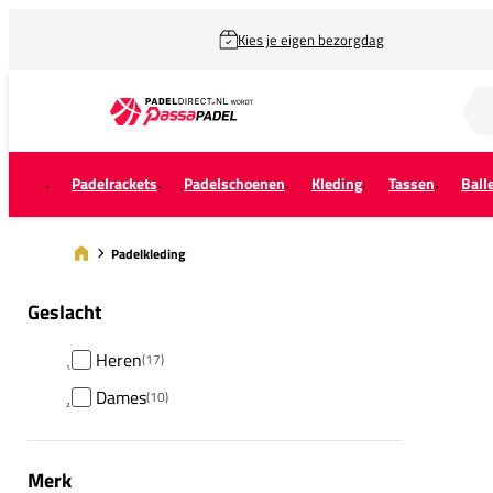
Kies je eigen bezorgdag
Zoek naar...
Padelrackets
Padelschoenen
Kleding
Tassen
Ball
Padelkleding
Geslacht
Heren
(17)
Dames
(10)
Merk