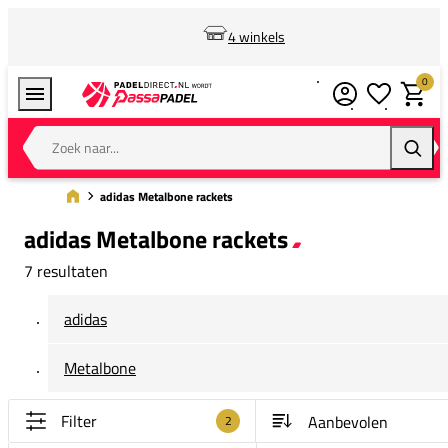
4 winkels
0
Verlanglijstj
Winkel
Zoek naar...
Zoeke
adidas Metalbone rackets
adidas Metalbone rackets
7 resultaten
adidas
Metalbone
Filter
2