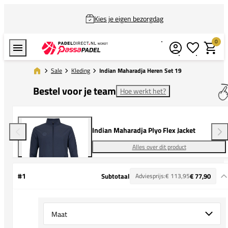
Kies je eigen bezorgdag
0
Verlanglijstj
Winkel
Sale
Kleding
Indian Maharadja Heren Set 19
Bestel voor je team
Hoe werkt het?
Indian Maharadja Plyo Flex Jacket
Alles over dit product
#1
Subtotaal
Adviesprijs:
€ 113,95
€ 77,90
Select {option} for {name}