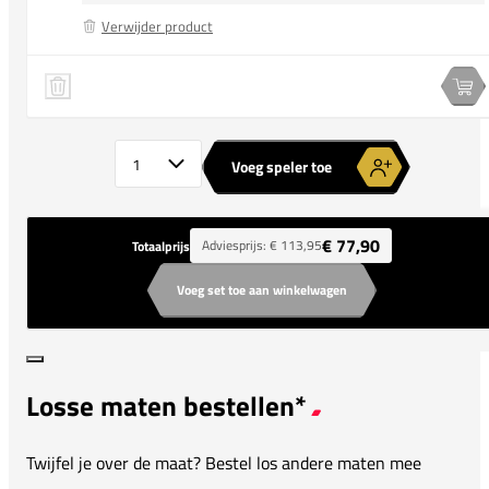
Verwijder product
Indian Maharadja Plyo Flex Jacket
Speler 1 verwijderen
Spe
Aantal spelers
Voeg speler toe
€ 77,90
Adviesprijs:
€ 113,95
Totaalprijs
Voeg set toe aan winkelwagen
Losse maten bestellen*
Twijfel je over de maat? Bestel los andere maten mee