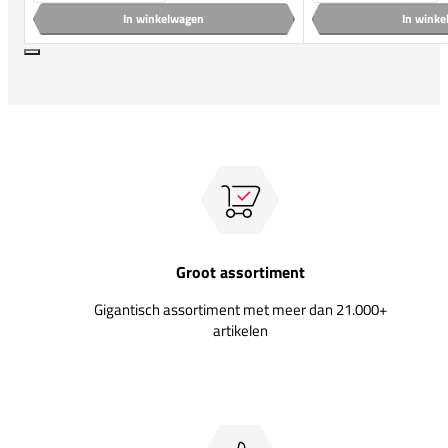
In winkelwagen
In wink
Groot assortiment
Gigantisch assortiment met meer dan 21.000+
artikelen