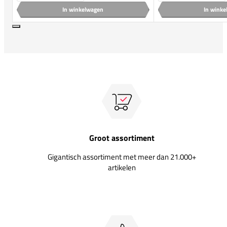
In winkelwagen
In wink
Groot assortiment
Gigantisch assortiment met meer dan 21.000+
artikelen