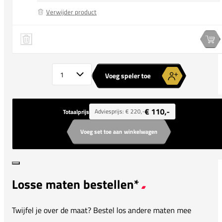
Verwijder product
Wilson Team Grand Slam Woven Jacket
Speler 1 verwijderen
Spe
Aantal spelers
Voeg speler toe
€ 110,-
Adviesprijs:
€ 220,-
Totaalprijs
Voeg set toe aan winkelwagen
Losse maten bestellen*
Twijfel je over de maat? Bestel los andere maten mee