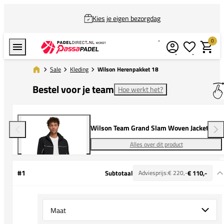
Kies je eigen bezorgdag
0
Verlanglijstj
Winkel
Sale
Kleding
Wilson Herenpakket 18
Bestel voor je team
Hoe werkt het?
Wilson Team Grand Slam Woven Jacket
Alles over dit product
#1
Subtotaal
Adviesprijs:
€ 220,-
€ 110,-
Select {option} for {name}