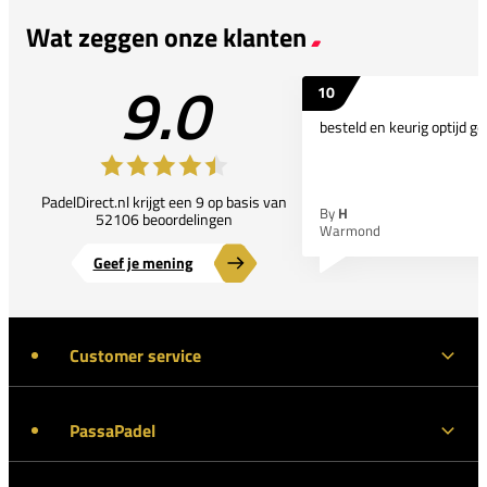
Wat zeggen onze klanten
9.0
10
besteld en keurig optijd ge
PadelDirect.nl krijgt een 9 op basis van
By
H
52106 beoordelingen
Warmond
Geef je mening
Customer service
PassaPadel