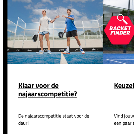
Klaar voor de
Keuzeh
najaarscompetitie?
De najaarscompetitie staat voor de
Vind jouw
deur!
een paar 