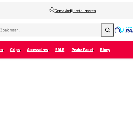
Gemakkelijk retourneren
Zoeken
en
Grips
Accessoires
SALE
Peakz Padel
Blogs