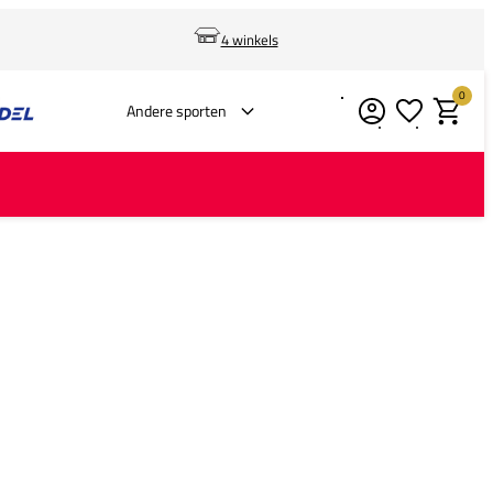
4 winkels
0
Verlanglijstje
Winkelm
Andere sporten