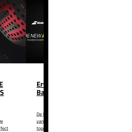
E
Ervaar het verschil met
S
Babolat x Lamborghini
BL002
De BL002 is een uniek padelracket
De
van Babolat en Lamborghini. Twee
rfect
topmerken hebben hun krachten