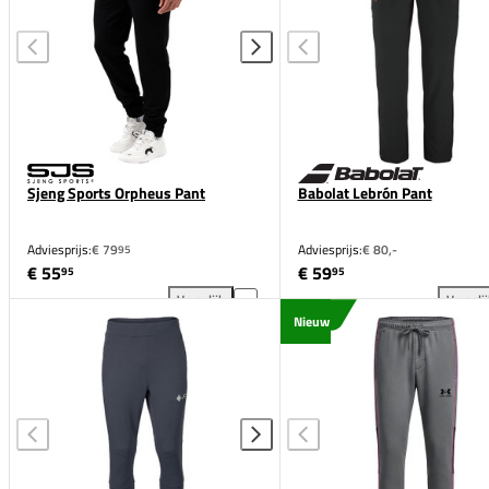
Sjeng Sports Orpheus Pant
Babolat Lebrón Pant
Adviesprijs:
€ 79
Adviesprijs:
€ 80,-
95
€ 55
€ 59
95
95
Vergelijk
Vergeli
Sjeng Sports Orpheus Pant toevoegen aan vergelijk
Bab
Nieuw