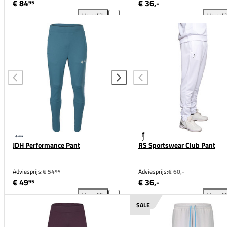
€ 84
€ 36,-
95
Vergelijk
Vergeli
Under Armour Unstoppable Woven Pant toevoegen a
RS 
JDH Performance Pant
RS Sportswear Club Pant
Adviesprijs:
€ 54
Adviesprijs:
€ 60,-
95
€ 49
€ 36,-
95
Vergelijk
Vergeli
JDH Performance Pant toevoegen aan vergelijking
RS 
SALE