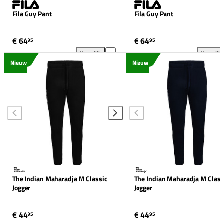
Fila Guy Pant
Fila Guy Pant
€ 64
€ 64
95
95
Vergelijk
Vergeli
Fila Guy Pant toevoegen aan vergelijking
Fil
Nieuw
Nieuw
The Indian Maharadja M Classic
The Indian Maharadja M Clas
Jogger
Jogger
€ 44
€ 44
95
95