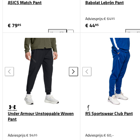
ASICS Match Pant
Babolat Lebrón Pant
Adviesprijs:
€ 64
95
€ 79
€ 44
95
95
Vergelijk
Vergeli
ASICS Match Pant toevoegen aan vergelijking
Bab
Under Armour Unstoppable Woven
RS Sportswear Club Pant
Pant
Adviesprijs:
€ 94
Adviesprijs:
€ 60,-
95