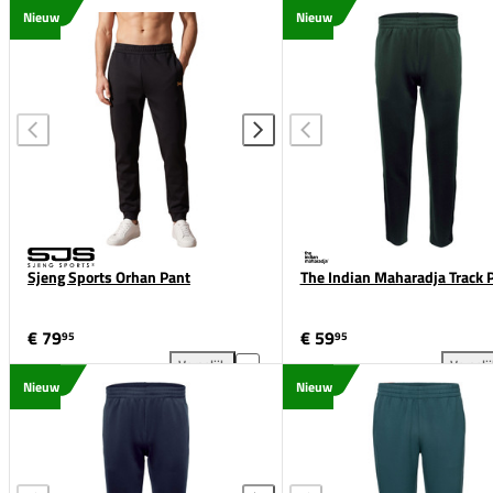
Nieuw
Nieuw
Sjeng Sports Orhan Pant
The Indian Maharadja Track 
€ 79
€ 59
95
95
Vergelijk
Vergeli
Sjeng Sports Orhan Pant toevoegen aan vergelijkin
The
Nieuw
Nieuw