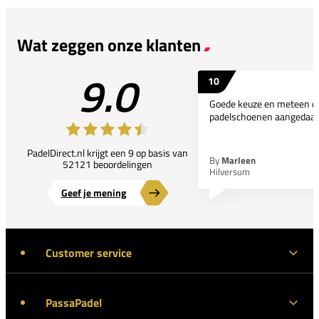
Wat zeggen onze klanten
9.0
10
Goede keuze en meteen d
padelschoenen aangedaan
PadelDirect.nl krijgt een 9 op basis van
By
Marleen
52121 beoordelingen
Hilversum
Geef je mening
Customer service
PassaPadel