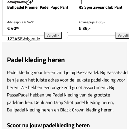
Bullpadel Premier Padel Pupo Pant
RS Sportswear Club Pant
Adviesprijs:
€ 54
Adviesprijs:
€ 60,-
95
€ 40
€ 36,-
95
Vergelijk
Vergeli
1
2
3
4
5
6
Volgende
Bullpadel Premier Padel Pupo Pant toevoegen aan ve
RS 
Padel kleding heren
Padel kleding voor heren vind je bij PassaPadel. Bij PassaPadel
ben je aan het juiste adres voor de leukste padelkleding voor
heren. We hebben een ongekend groot assortiment. Bij
PassaPadel hebben we Padel kleding van de grootste
padelmerken. Denk aan Drop Shot padel kleding heren,
Bullpadel kleding heren en Black Crown kleding heren.
Scoor nu jouw padelkleding heren