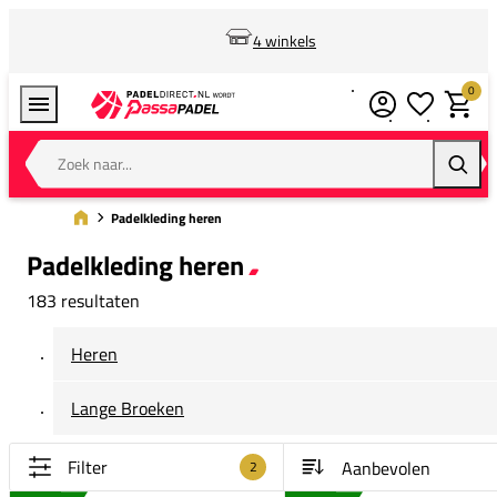
4 winkels
0
Verlanglijstj
Winkel
Zoek naar...
Zoeke
Padelkleding heren
Padelkleding heren
183 resultaten
Heren
Lange Broeken
Filter
2