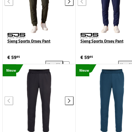
Sjeng Sports Orsey Pant
Sjeng Sports Orsey Pant
€ 59
€ 59
95
95
Vergelijk
Vergeli
Sjeng Sports Orsey Pant toevoegen aan vergelijkin
Sje
Nieuw
Nieuw