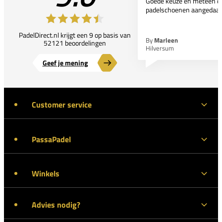
Goede keuze en meteen d
padelschoenen aangedaan
PadelDirect.nl krijgt een 9 op basis van
By
Marleen
52121 beoordelingen
Hilversum
Geef je mening
Customer service
PassaPadel
Winkels
Advies nodig?