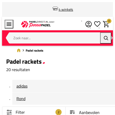
4 winkels
0
Verlanglijstj
Winkel
Zoek naar...
Zoeke
Padel rackets
Padel rackets
20 resultaten
adidas
Rond
Filter
2