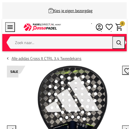
Kies je eigen bezorgdag
0
Verlanglijstj
Winkel
Zoek naar...
Zoeke
Alle adidas Cross It CTRL 3.4 Tweedekans
SALE
T