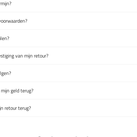
rmijn?
en
urvoorwaarden?
en
ilen?
en
tiging van mijn retour?
en
olgen?
en
mijn geld terug?
en
jn retour terug?
en