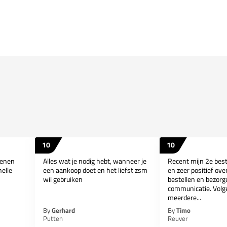
10
10
oenen
Alles wat je nodig hebt, wanneer je
Recent mijn 2e best
nelle
een aankoop doet en het liefst zsm
en zeer positief ov
wil gebruiken
bestellen en bezorge
communicatie. Volg
meerdere...
By
Gerhard
By
Timo
Putten
Reuver