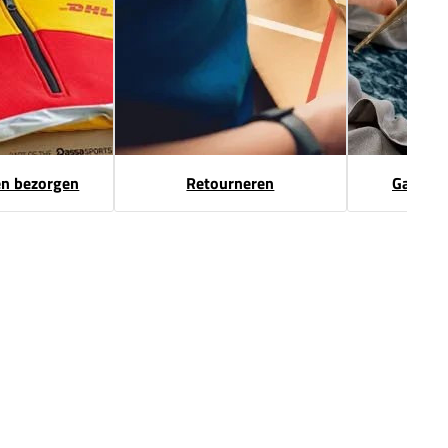
en bezorgen
Retourneren
Garanti