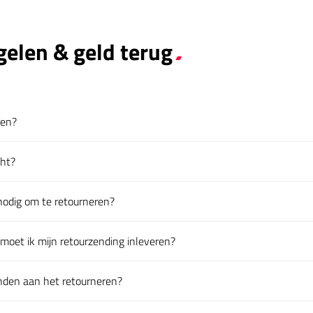
gelen & geld terug
ren?
en
cht?
en
nodig om te retourneren?
en
moet ik mijn retourzending inleveren?
en
onden aan het retourneren?
en