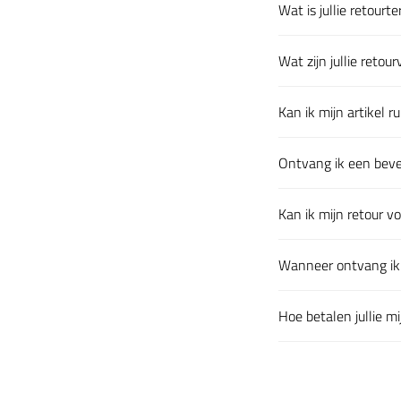
Wat is jullie retourte
Klik om uit te klapp
Wat zijn jullie reto
Klik om uit te klapp
Kan ik mijn artikel ru
Klik om uit te klapp
Ontvang ik een beves
Klik om uit te klapp
Kan ik mijn retour v
Klik om uit te klapp
Wanneer ontvang ik 
Klik om uit te klapp
Hoe betalen jullie mi
Klik om uit te klapp