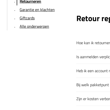
Retourneren
Garantie en klachten
Retour re
Giftcards
Alle onderwerpen
Hoe kan ik retourne
Klik om uit te klapp
Is aanmelden verpli
Klik om uit te klapp
Heb ik een account 
Klik om uit te klapp
Bij welk pakketpunt 
Klik om uit te klapp
Zijn er kosten verb
Klik om uit te klapp