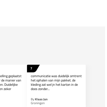
7
elling geplaatst
communicatie was duidelijk omtrent
er de manier van
het ophalen van mijn pakket. de
n. Duidelijke
kleding zat wel jn het karton in de
en zeker
doos zonder...
By
Klaas Jan
Groningen