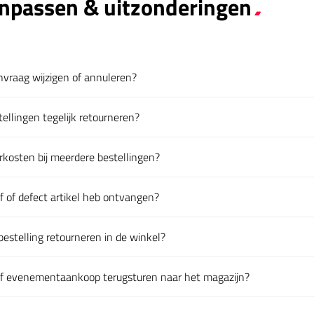
npassen & uitzonderingen
nvraag wijzigen of annuleren?
en
ellingen tegelijk retourneren?
en
urkosten bij meerdere bestellingen?
en
ef of defect artikel heb ontvangen?
en
estelling retourneren in de winkel?
en
of evenementaankoop terugsturen naar het magazijn?
en