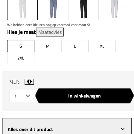
We hebben deze kleuren nog op voorraad voor maat S!
Kies je maat
Maatadvies
S
M
L
XL
2XL
i
In winkelwagen
Aantal
Alles over dit product