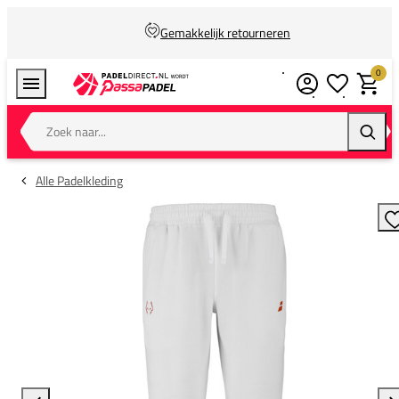
Gemakkelijk retourneren
0
Verlanglijstj
Winkel
Zoek naar...
Zoeke
Alle Padelkleding
T