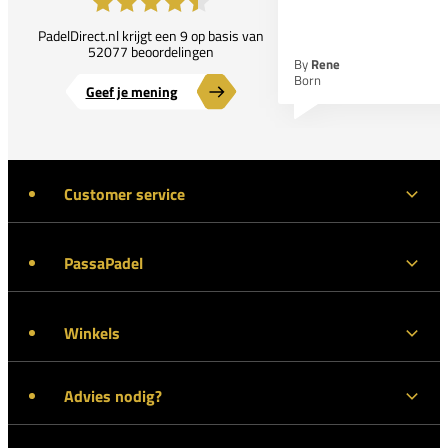
PadelDirect.nl krijgt een 9 op basis van
52077 beoordelingen
By
Rene
Born
Geef je mening
Customer service
PassaPadel
Winkels
Advies nodig?