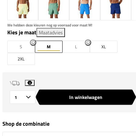
We hebben deze kleuren nog op voorraad voor maat M!
Kies je maat
Maatadvies
S
M
L
XL
2XL
i
In winkelwagen
Aantal
Shop de combinatie