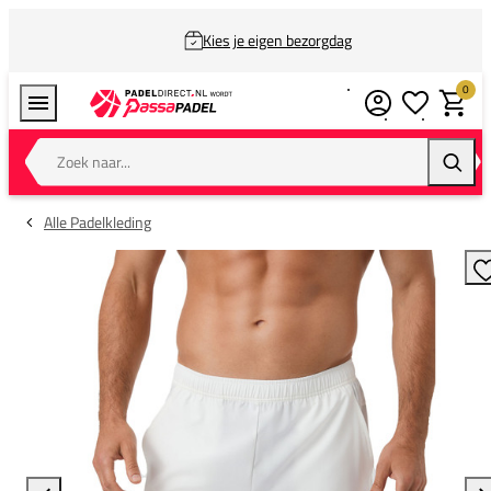
Kies je eigen bezorgdag
0
Verlanglijstj
Winkel
Zoek naar...
Zoeke
Alle Padelkleding
T