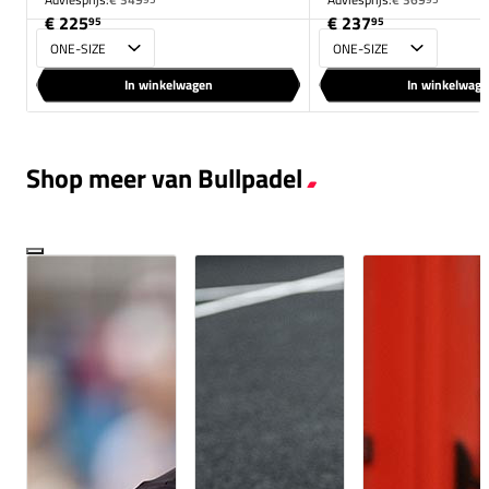
€ 225
€ 237
95
95
Maat
Maat
In winkelwagen
In winkelwag
Shop meer van Bullpadel