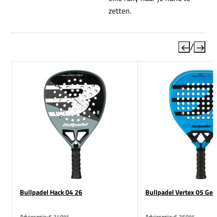
zetten.
/
Bullpadel Hack 04 26
Bullpadel Vertex 05 Geo
Adviesprijs:
€ 349
Adviesprijs:
€ 369
95
95