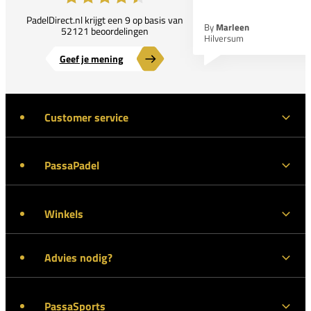
PadelDirect.nl krijgt een 9 op basis van
By
Marleen
52121 beoordelingen
Hilversum
Geef je mening
Customer service
PassaPadel
Winkels
Advies nodig?
PassaSports