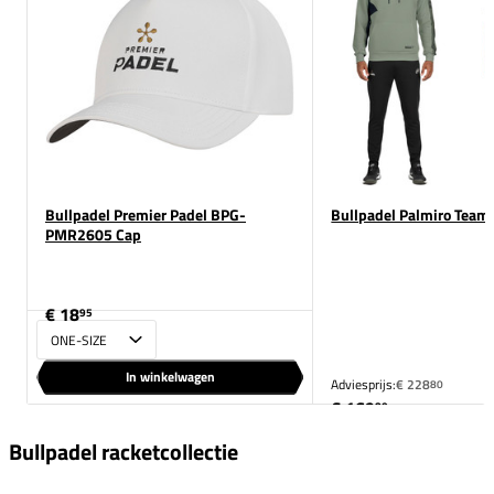
Bullpadel Premier Padel BPG-
Bullpadel Palmiro Team
PMR2605 Cap
€ 18
95
Maat
In winkelwagen
Adviesprijs:
€ 228
80
€ 169
80
Bullpadel racketcollectie