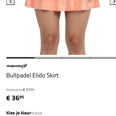
Bullpadel Elido Skirt
€ 51
Adviesprijs:
95
€ 36
95
Kies je kleur
oranje