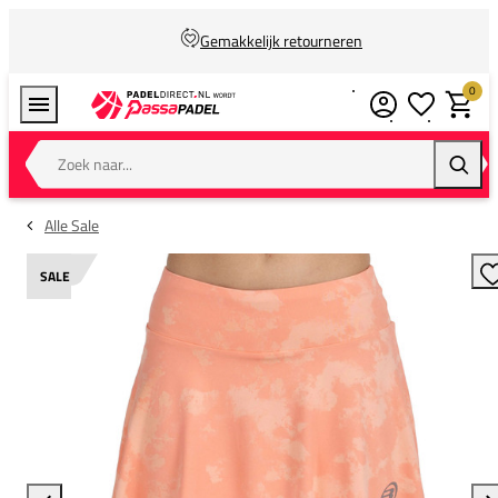
Gemakkelijk retourneren
0
Verlanglijstj
Winkel
Zoek naar...
Zoeke
Alle Sale
SALE
T