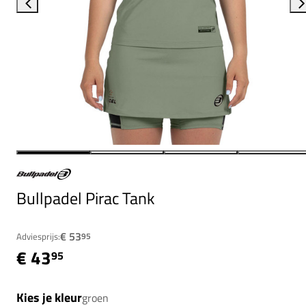
Bullpadel Pirac Tank
€ 53
Adviesprijs:
95
€ 43
95
Kies je kleur
groen