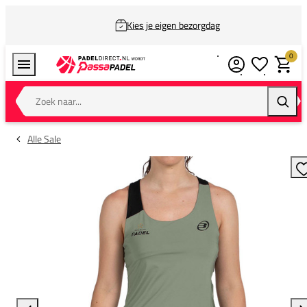
Kies je eigen bezorgdag
0
Verlanglijstj
Winkel
Zoek naar...
Zoeke
Alle Sale
T