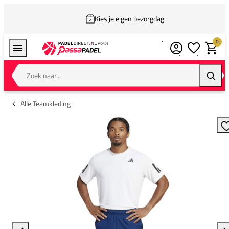
Kies je eigen bezorgdag
0
Verlanglijstj
Winkel
Zoek naar...
Zoeke
Alle Teamkleding
T