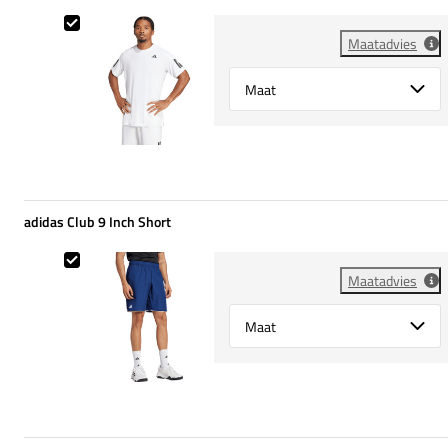
Adidas Club 3 Stripes Tee
Maatadvies
Select {option} for {name}
adidas Club 9 Inch Short
adidas Club 9 Inch Short
Maatadvies
Select {option} for {name}