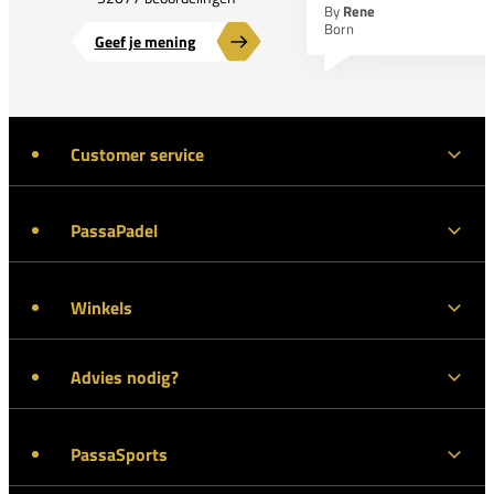
By
Rene
Born
Geef je mening
Customer service
PassaPadel
Winkels
Advies nodig?
PassaSports