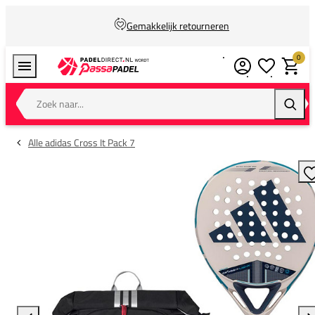
Gemakkelijk retourneren
0
Verlanglijstj
Winkel
Zoek naar...
Zoeke
Alle adidas Cross It Pack 7
T