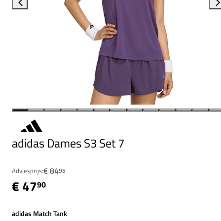
adidas Dames S3 Set 7
€ 84
Adviesprijs:
95
€ 47
90
adidas Match Tank