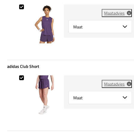
adidas Match Tank
Maatadvies
Select {option} for {name}
adidas Club Short
adidas Club Short
Maatadvies
Select {option} for {name}