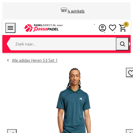
4 winkels
0
Verlanglijstj
Winkel
Zoek naar...
Zoeke
Alle adidas Heren S3 Set 1
T