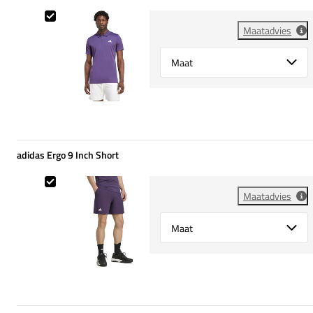
adidas Freelift Polo
Maatadvies
Select {option} for {name}
adidas Ergo 9 Inch Short
adidas Ergo 9 Inch Short
Maatadvies
Select {option} for {name}