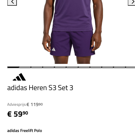
adidas Heren S3 Set 3
€ 119
Adviesprijs:
90
€ 59
90
adidas Freelift Polo