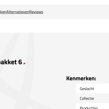
ken
Alternatieven
Reviews
pakket 6
Kenmerken:
Geslacht
Collectie
Productlijn