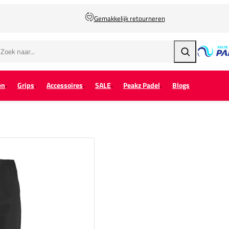
Gemakkelijk retourneren
Zoeken
en
Grips
Accessoires
SALE
Peakz Padel
Blogs