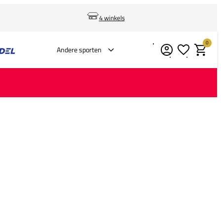
4 winkels
0
Verlanglijstje
Winkelm
Andere sporten