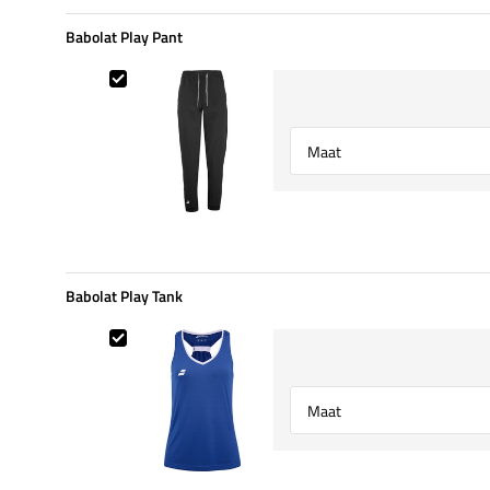
Babolat Play Pant
Babolat Play Pant
Select {option} for {name}
Babolat Play Tank
Babolat Play Tank
Select {option} for {name}