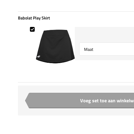
Babolat Play Skirt
Babolat Play Skirt
Select {option} for {name}
Voeg set toe aan winkel
Aantal