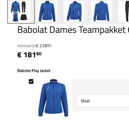
Babolat Dames Teampakket 
€ 228
Adviesprijs:
85
€ 181
80
Babolat Play Jacket
Babolat Play Jacket
Select {option} for {name}