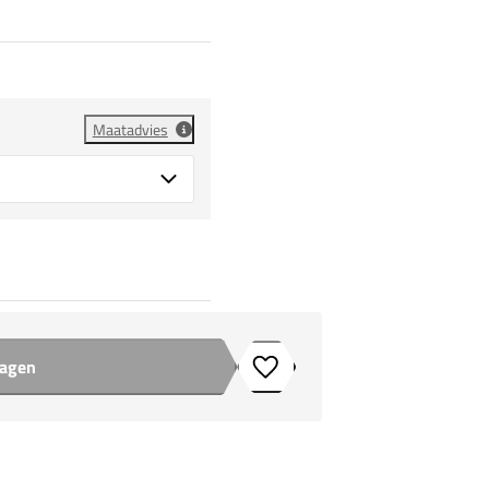
Maatadvies
wagen
Toevoegen aan verlanglijstje