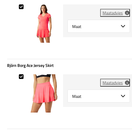
Björn Borg Ace V-Neck Tee
Maatadvies
Select {option} for {name}
Björn Borg Ace Jersey Skirt
Björn Borg Ace Jersey Skirt
Maatadvies
Select {option} for {name}