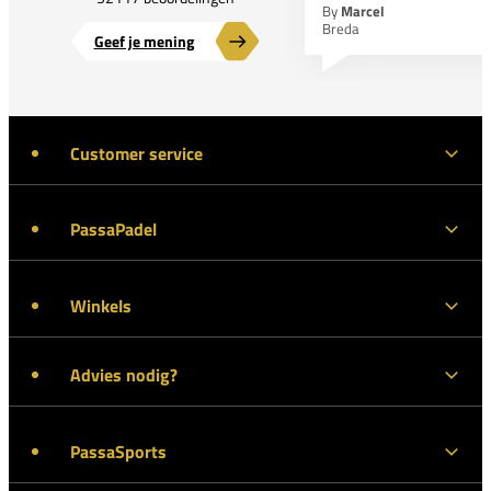
By
Marcel
Breda
Geef je mening
Customer service
PassaPadel
Winkels
Advies nodig?
PassaSports