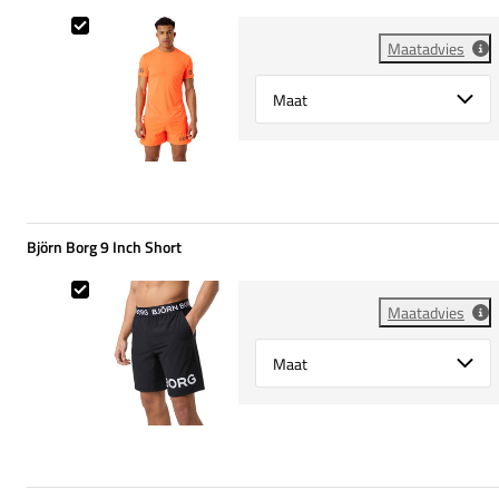
Björn Borg Tee
Maatadvies
Select {option} for {name}
Björn Borg 9 Inch Short
Björn Borg 9 Inch Short
Maatadvies
Select {option} for {name}