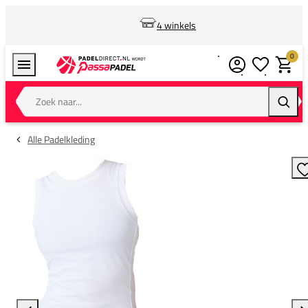
4 winkels
0
Verlanglijstj
Winkel
Zoek naar...
Zoeke
Alle Padelkleding
T