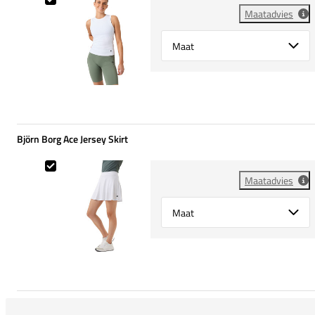
Maatadvies
Select {option} for {name}
Björn Borg Ace Jersey Skirt
Björn Borg Ace Jersey Skirt
Maatadvies
Select {option} for {name}