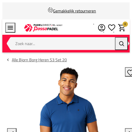
Gemakkelijk retourneren
0
Verlanglijstj
Winkel
Zoek naar...
Zoeke
Alle Bjorn Borg Heren S3 Set 20
T