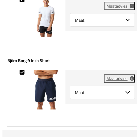
Maatadvies
Select {option} for {name}
Björn Borg 9 Inch Short
Björn Borg 9 Inch Short
Maatadvies
Select {option} for {name}