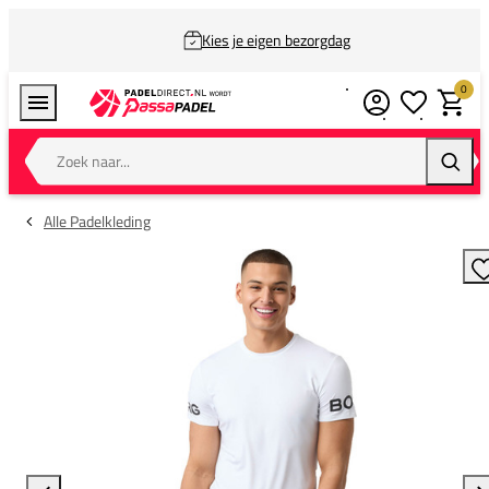
Kies je eigen bezorgdag
0
Verlanglijstj
Winkel
Zoek naar...
Zoeke
Alle Padelkleding
T