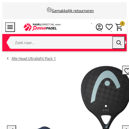
Gemakkelijk retourneren
0
Verlanglijstj
Winkel
Zoek naar...
Zoeke
Alle Head Ultralight Pack 1
T