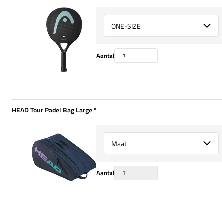
Select {option} for {name}
Aantal
HEAD Tour Padel Bag Large
*
Verplicht
Select {option} for {name}
Aantal