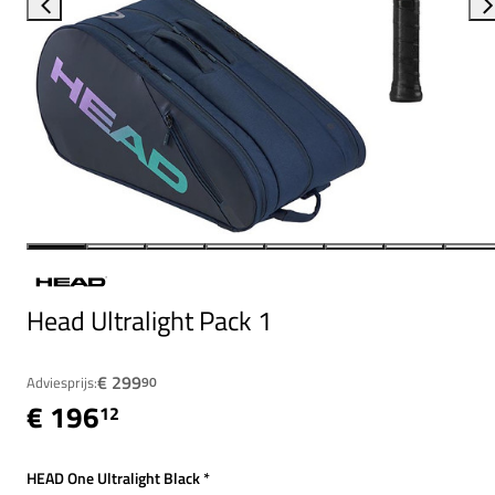
Head Ultralight Pack 1
€ 299
Adviesprijs:
90
€ 196
12
HEAD One Ultralight Black
*
Verplicht