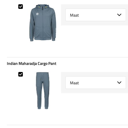
Indian Maharadja Hooded Jacket
Select {option} for {name}
Indian Maharadja Cargo Pant
Indian Maharadja Cargo Pant
Select {option} for {name}