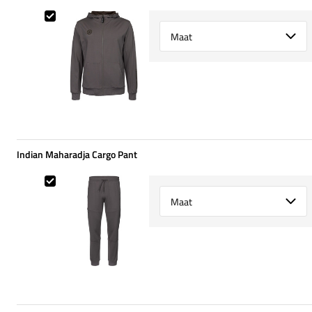
Indian Maharadja Hooded Jacket
Select {option} for {name}
Indian Maharadja Cargo Pant
Indian Maharadja Cargo Pant
Select {option} for {name}