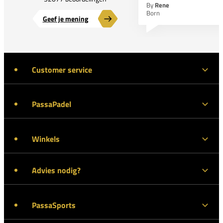
By
Rene
Born
Geef je mening
Customer service
PassaPadel
Winkels
Advies nodig?
PassaSports