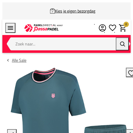
Kies je eigen bezorgdag
0
Verlanglijstj
Winkel
Zoek naar...
Zoeke
Alle Sale
T