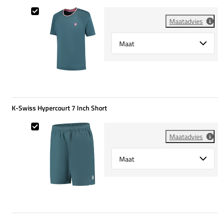
K-Swiss Hypercourt Mesh Tee
Maatadvies
Select {option} for {name}
K-Swiss Hypercourt 7 Inch Short
K-Swiss Hypercourt 7 Inch Short
Maatadvies
Select {option} for {name}