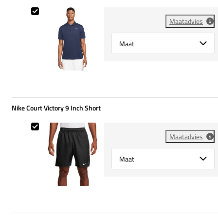
Nike Court Victory Solid Polo
Maatadvies
Select {option} for {name}
Nike Court Victory 9 Inch Short
Nike Court Victory 9 Inch Short
Maatadvies
Select {option} for {name}