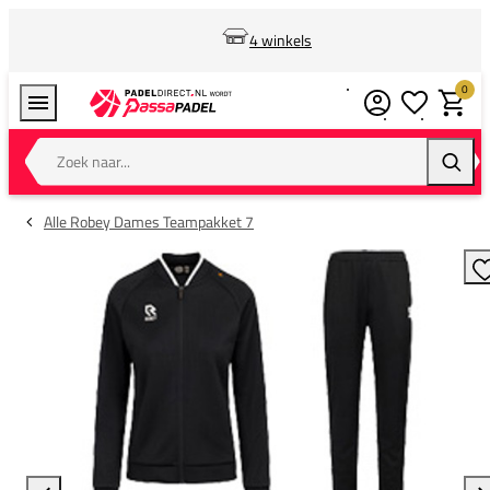
4 winkels
0
Verlanglijstj
Winkel
Zoek naar...
Zoeke
Alle Robey Dames Teampakket 7
T