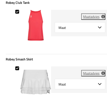
Robey Club Tank
Robey Club Tank
Maatadvies
Select {option} for {name}
Robey Smash Skirt
Robey Smash Skirt
Maatadvies
Select {option} for {name}