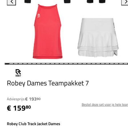
Robey Dames Teampakket 7
€ 193
Adviesprijs:
90
Bestel deze set voor je hele tea
€ 159
80
Robey Club Track Jacket Dames