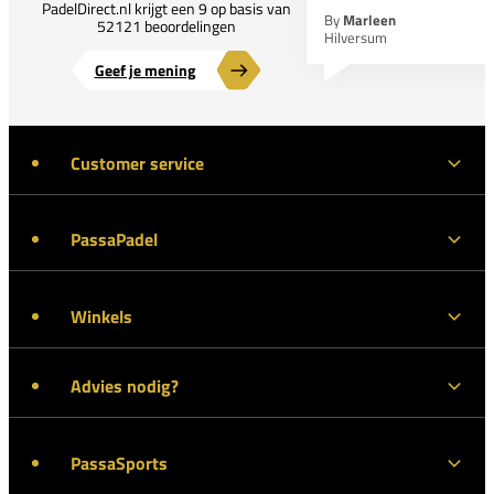
PadelDirect.nl krijgt een 9 op basis van
By
Marleen
52121 beoordelingen
Hilversum
Geef je mening
Customer service
PassaPadel
Winkels
Advies nodig?
PassaSports