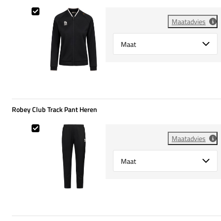
Robey Club Track Jacket Dames
Maatadvies
Select {option} for {name}
Robey Club Track Pant Heren
Robey Club Track Pant Heren
Maatadvies
Select {option} for {name}