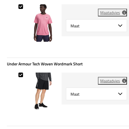
Under Armour Tech Textured Tee
Maatadvies
Select {option} for {name}
Under Armour Tech Woven Wordmark Short
Under Armour Tech Woven Wordmark Short
Maatadvies
Select {option} for {name}