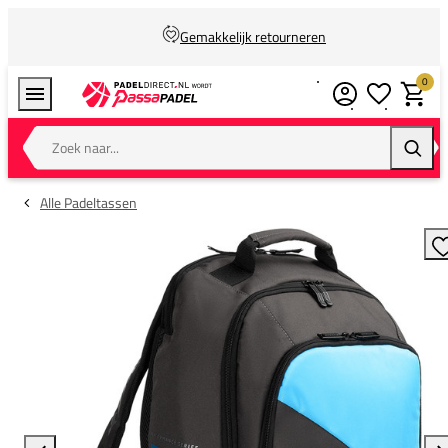
Gemakkelijk retourneren
0
Verlanglijstj
Winkel
Zoek naar...
Zoeke
Alle Padeltassen
T