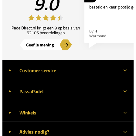
9.0
besteld en keurig optijd ge
PadelDirect.nl krijgt een 9 op basis van
By
H
52106 beoordelingen
Warmond
Geef je mening
Customer service
PassaPadel
Winkels
Advies nodig?