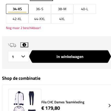
34-XS
36-S
38-M
40-L
42-XL
44-XXL
4XL
Nog maar 2 beschikbaar!
i
In winkelwagen
Aantal
Shop de combinatie
Fila CHC Dames Teamkleding
€ 179,80