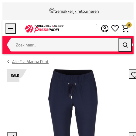
Gemakkelijk retourneren
0
Verlanglijstj
Winkel
Zoek naar...
Zoeke
Alle Fila Marina Pant
SALE
T