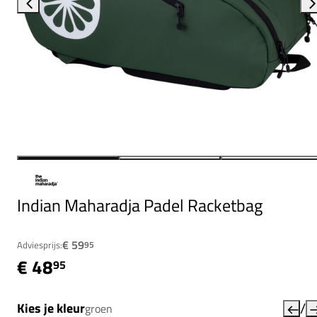
Indian Maharadja Padel Racketbag
€ 59
Adviesprijs:
95
€ 48
95
/
Kies je kleur
groen