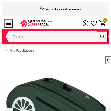
Gemakkelijk retourneren
0
Verlanglijstj
Winkel
Zoek naar...
Zoeke
Alle Padeltassen
T