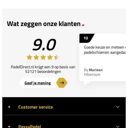
Wat zeggen onze klanten
9.0
10
Goede keuze en meteen d
padelschoenen aangedaan
PadelDirect.nl krijgt een 9 op basis van
By
Marleen
52121 beoordelingen
Hilversum
Geef je mening
Customer service
PassaPadel