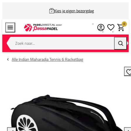
Kies je eigen bezorgdag
0
Verlanglijstj
Winkel
Zoek naar...
Zoeke
Alle Indian Maharadja Tennis 6 Racketbag
T