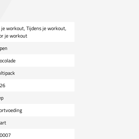
 je workout, Tijdens je workout,
or je workout
pen
ocolade
ltipack
26
ep
ortvoeding
art
0007