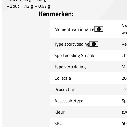
- Zout: 1.12 g – 0.62 g
Kenmerken:
Na
Moment van inname
i
Vo
Type sportvoeding
Re
i
Sportvoeding Smaak
Ch
Type verpakking
Mu
Collectie
20
Productlijn
re
Accessoiretype
Sp
Kleur
zw
SKU
40