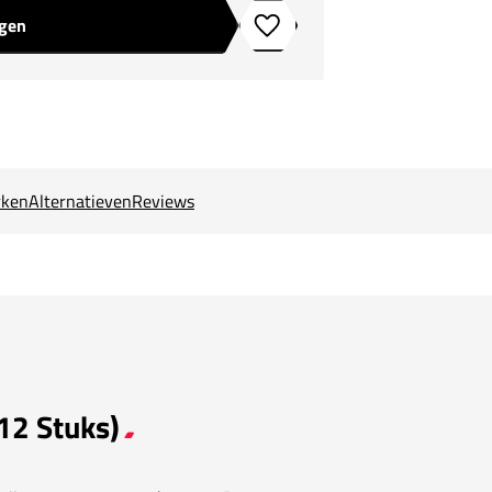
agen
Toevoegen aan verlanglijstje
ken
Alternatieven
Reviews
(12 Stuks)