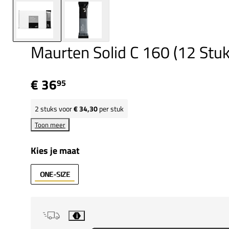
Maurten Solid C 160 (12 Stuk
€ 36
95
2
stuks voor
€ 34,30
per stuk
Toon meer
Kies je maat
ONE-SIZE
i