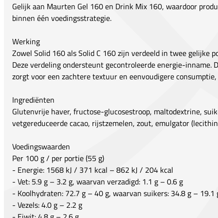
Gelijk aan Maurten Gel 160 en Drink Mix 160, waardoor produc
binnen één voedingsstrategie.
Werking
Zowel Solid 160 als Solid C 160 zijn verdeeld in twee gelijke 
Deze verdeling ondersteunt gecontroleerde energie-inname. D
zorgt voor een zachtere textuur en eenvoudigere consumptie, 
Ingrediënten
Glutenvrije haver, fructose-glucosestroop, maltodextrine, suik
vetgereduceerde cacao, rijstzemelen, zout, emulgator (lecithine)
Voedingswaarden
Per 100 g / per portie (55 g)
- Energie: 1568 kJ / 371 kcal – 862 kJ / 204 kcal
- Vet: 5.9 g – 3.2 g, waarvan verzadigd: 1.1 g – 0.6 g
- Koolhydraten: 72.7 g – 40 g, waarvan suikers: 34.8 g – 19.1 
- Vezels: 4.0 g – 2.2 g
- Eiwit: 4.8 g – 2.6 g