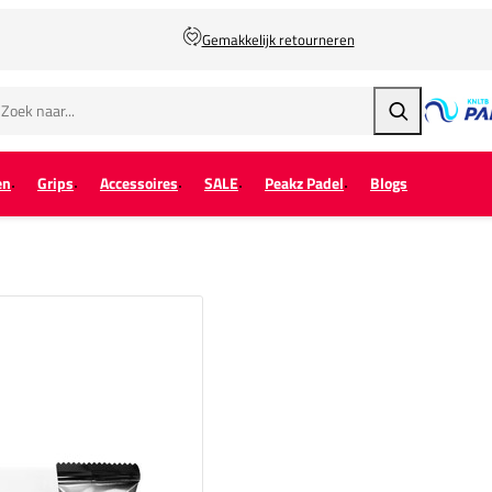
Gemakkelijk retourneren
Zoeken
en
Grips
Accessoires
SALE
Peakz Padel
Blogs