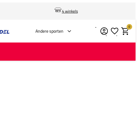
4 winkels
0
Verlanglijstje
Winkelm
Andere sporten