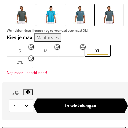
We hebben deze kleuren nog op voorraad voor maat XL!
Kies je maat
Maatadvies
S
M
L
XL
2XL
Nog maar 1 beschikbaar!
i
In winkelwagen
Aantal