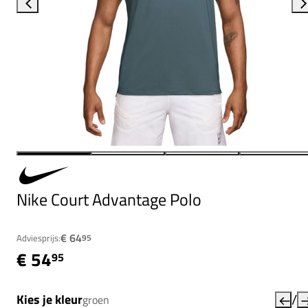
Nike Court Advantage Polo
€ 64
Adviesprijs:
95
€ 54
95
/
Kies je kleur
groen