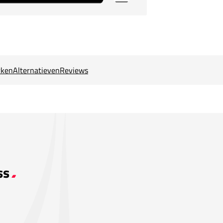
ken
Alternatieven
Reviews
ss