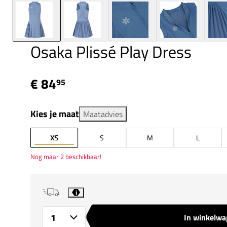
Osaka Plissé Play Dress
€ 84
95
Kies je maat
Maatadvies
XS
S
M
L
Nog maar 2 beschikbaar!
i
In winkelw
Aantal