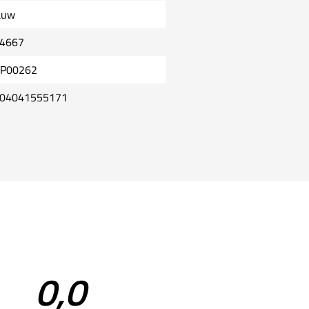
auw
4667
P00262
04041555171
0,0