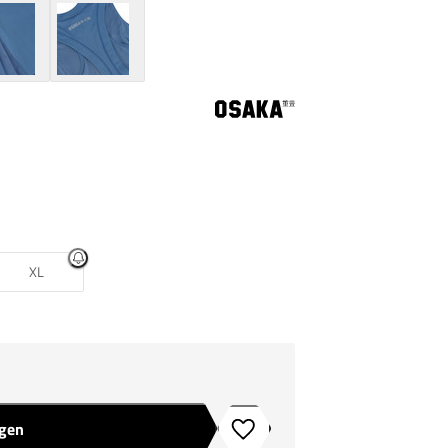
XL
agen
Toevoegen aan verlanglijstje