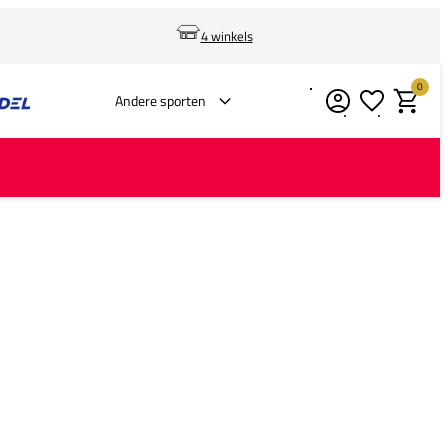
4 winkels
0
Verlanglijstje
Winkelm
Andere sporten