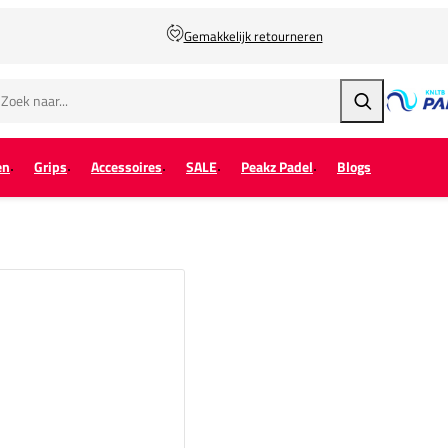
Gemakkelijk retourneren
Zoeken
en
Grips
Accessoires
SALE
Peakz Padel
Blogs