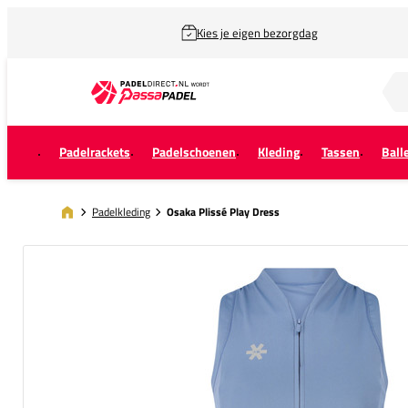
Kies je eigen bezorgdag
Zoek naar...
Padelrackets
Padelschoenen
Kleding
Tassen
Ball
Padelkleding
Osaka Plissé Play Dress