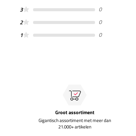
0
3
0
2
0
1
Groot assortiment
Gigantisch assortiment met meer dan
21.000+ artikelen