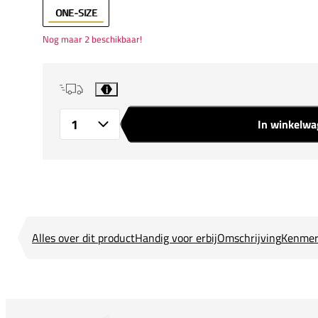
ONE-SIZE
Nog maar 2 beschikbaar!
i
In winkelw
Aantal
Alles over dit product
Handig voor erbij
Omschrijving
Kenmer