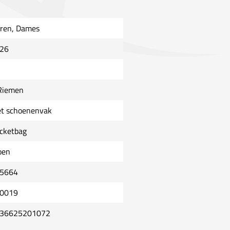
ren, Dames
26
Riemen
t schoenenvak
cketbag
oen
5664
0019
36625201072