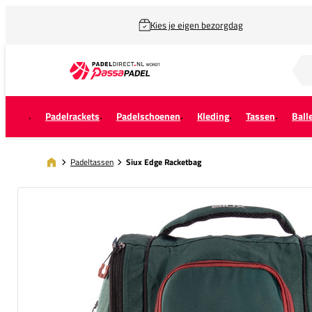
Kies je eigen bezorgdag
Zoek naar...
Padelrackets
Padelschoenen
Kleding
Tassen
Ball
Padeltassen
Siux Edge Racketbag