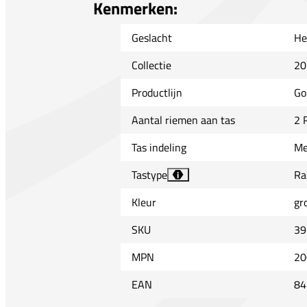
Kenmerken:
Geslacht
He
Collectie
20
Productlijn
Go
Aantal riemen aan tas
2 
Tas indeling
Me
Tastype
Ra
i
Kleur
gr
SKU
39
MPN
20
EAN
84