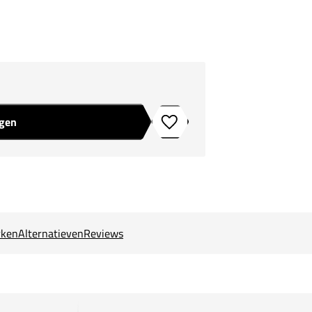
agen
Toevoegen aan verlanglijstje
ken
Alternatieven
Reviews