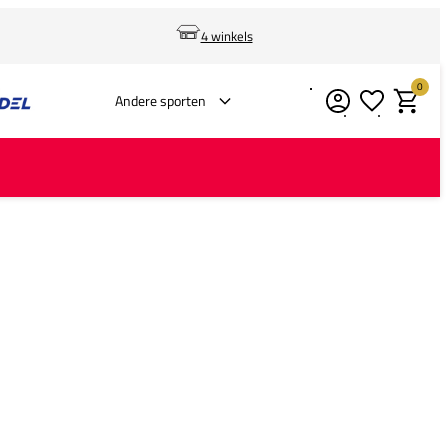
4 winkels
0
Verlanglijstje
Winkelm
Andere sporten