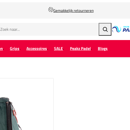
Gemakkelijk retourneren
Zoeken
en
Grips
Accessoires
SALE
Peakz Padel
Blogs