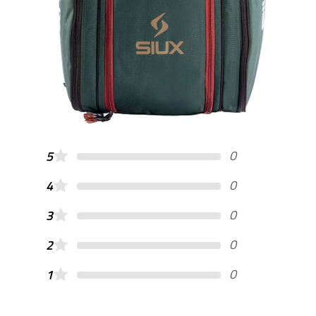
0
5
0
4
0
3
0
2
0
1