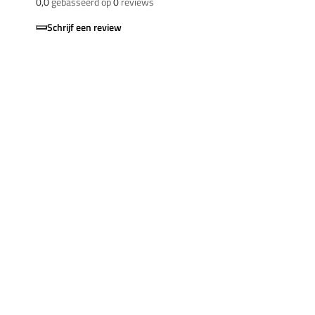
0,0
gebasseerd op
0
reviews
Schrijf een review