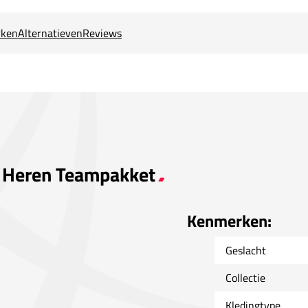
ken
Alternatieven
Reviews
on Heren Teampakket
Kenmerken:
Geslacht
Collectie
Kledingtype