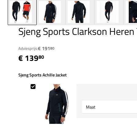
Sjeng Sports Clarkson Here
€ 191
Adviesprijs:
80
€ 139
80
Sjeng Sports Achille Jacket
Sjeng Sports Achille Jacket
Select {option} for {name}