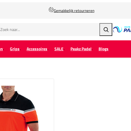
Gemakkelijk retourneren
Zoeken
en
Grips
Accessoires
SALE
Peakz Padel
Blogs