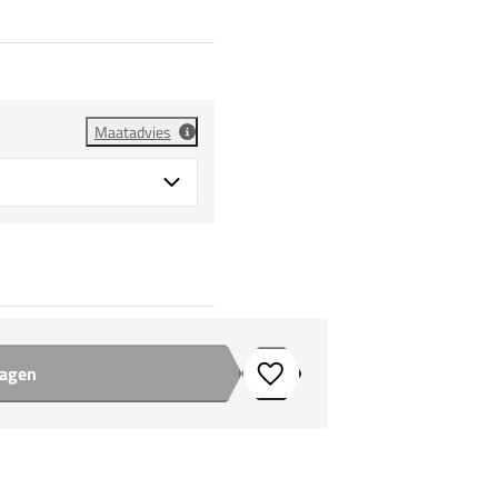
Maatadvies
wagen
Toevoegen aan verlanglijstje