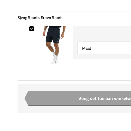
Sjeng Sports Erben Short
Sjeng Sports Erben Short
Select {option} for {name}
Voeg set toe aan winkel
Aantal