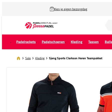
Kies je eigen bezorgdag
Zoek naar...
Padelrackets
Padelschoenen
Kleding
Tassen
Ball
Sale
Kleding
Sjeng Sports Clarkson Heren Teampakket