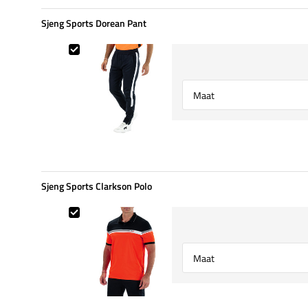
Sjeng Sports Dorean Pant
Sjeng Sports Dorean Pant
Select {option} for {name}
Sjeng Sports Clarkson Polo
Sjeng Sports Clarkson Polo
Select {option} for {name}