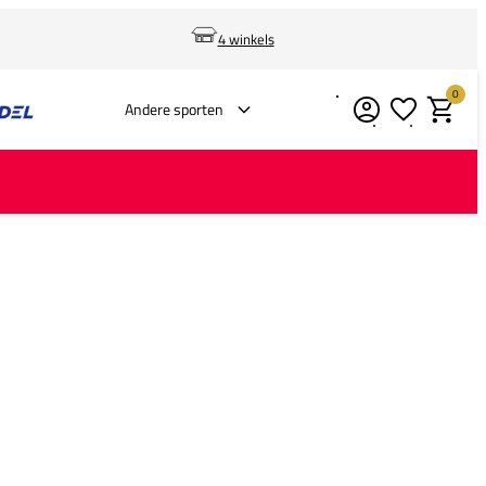
4 winkels
0
Verlanglijstje
Winkelm
Andere sporten