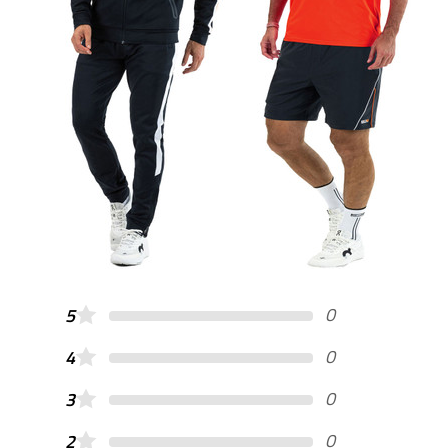
0
5
0
4
0
3
0
2