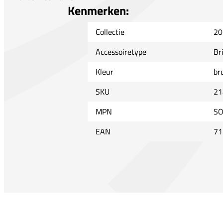
Kenmerken:
Collectie
20
Accessoiretype
Br
Kleur
br
SKU
21
MPN
SO
EAN
71