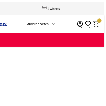
4 winkels
0
Verlanglijstje
Winkelm
Andere sporten