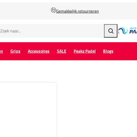
Gemakkelijk retourneren
Zoeken
en
Grips
Accessoires
SALE
Peakz Padel
Blogs