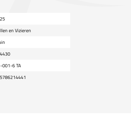
25
illen en Vizieren
uin
4430
-001-6 TA
5786214441