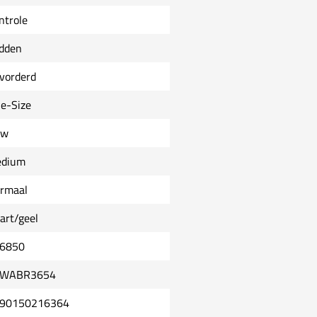
ntrole
dden
vorderd
e-Size
uw
dium
rmaal
art/geel
6850
6WABR3654
90150216364