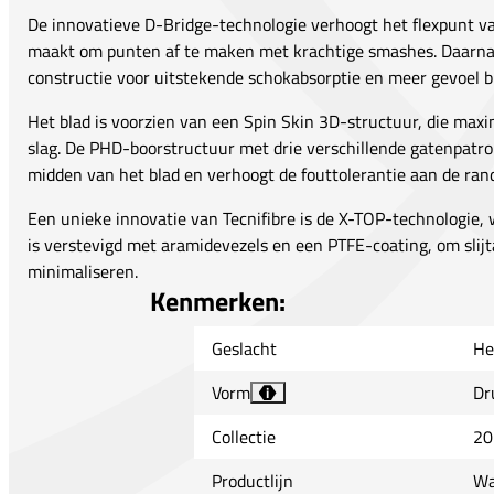
De innovatieve D-Bridge-technologie verhoogt het flexpunt va
maakt om punten af te maken met krachtige smashes. Daarnaas
constructie voor uitstekende schokabsorptie en meer gevoel bi
Het blad is voorzien van een Spin Skin 3D-structuur, die maxim
slag. De PHD-boorstructuur met drie verschillende gatenpatron
midden van het blad en verhoogt de fouttolerantie aan de rand
Een unieke innovatie van Tecnifibre is de X-TOP-technologie,
is verstevigd met aramidevezels en een PTFE-coating, om slij
minimaliseren.
Kenmerken:
Geslacht
He
Vorm
Dr
i
Collectie
20
Productlijn
Wa