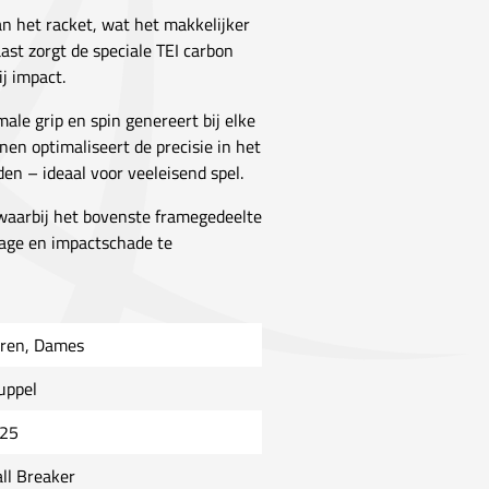
n het racket, wat het makkelijker
t zorgt de speciale TEI carbon
j impact.
ale grip en spin genereert bij elke
en optimaliseert de precisie in het
en – ideaal voor veeleisend spel.
 waarbij het bovenste framegedeelte
tage en impactschade te
ren, Dames
uppel
25
ll Breaker