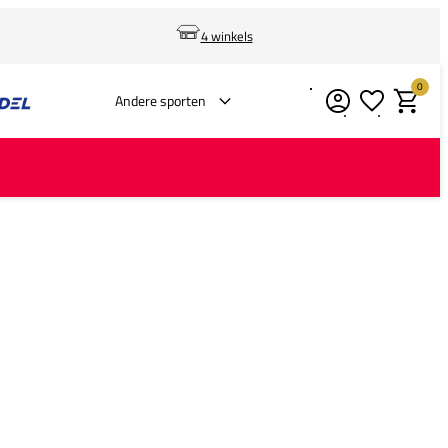
4 winkels
0
Verlanglijstje
Winkelm
Andere sporten