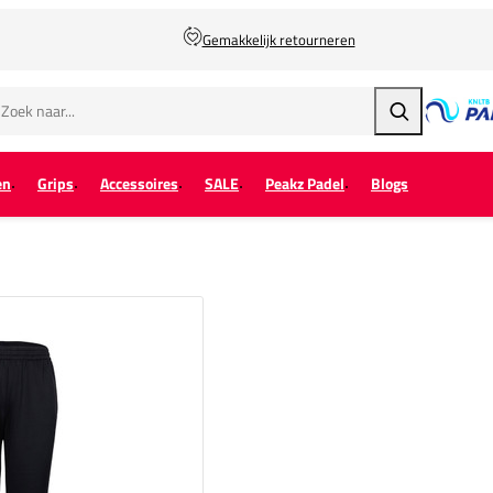
Gemakkelijk retourneren
Zoeken
en
Grips
Accessoires
SALE
Peakz Padel
Blogs