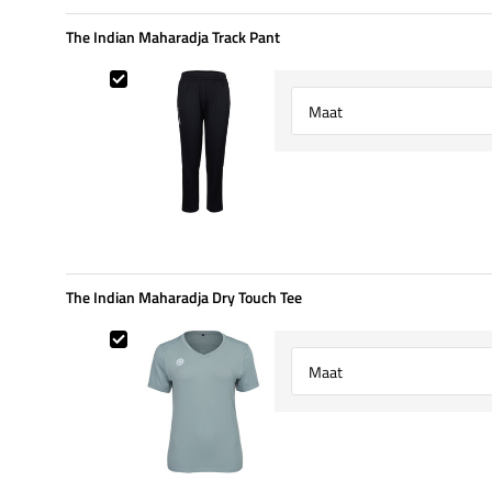
The Indian Maharadja Track Pant
The Indian Maharadja Track Pant
Select {option} for {name}
The Indian Maharadja Dry Touch Tee
The Indian Maharadja Dry Touch Tee
Select {option} for {name}