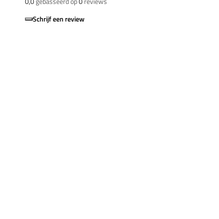
0,0
gebasseerd op
0
reviews
Schrijf een review