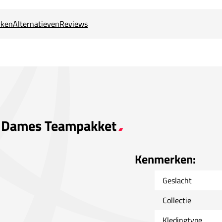
ken
Alternatieven
Reviews
oa Dames Teampakket
Kenmerken:
Geslacht
Collectie
Kledingtype