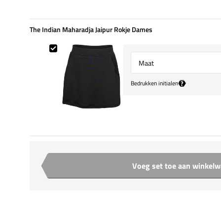
The Indian Maharadja Jaipur Rokje Dames
The Indian Maharadja Jaipur Rokje Dames
Select {option} for {name}
?
Bedrukken initialen
Voeg set toe aan winkel
Aantal