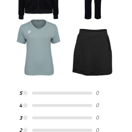
0
5
0
4
0
3
0
2