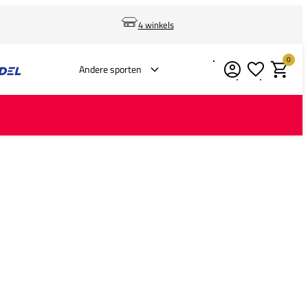
4 winkels
0
Verlanglijstje
Winkelm
Andere sporten