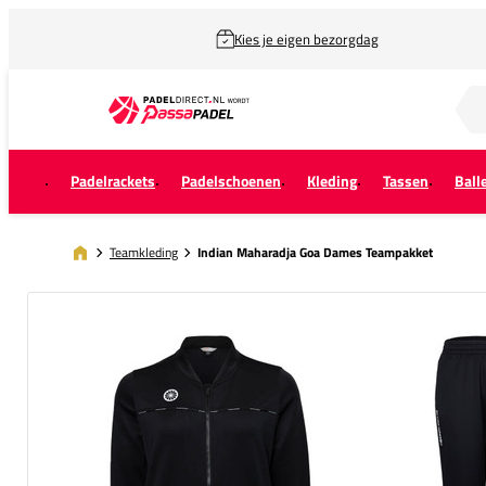
Kies je eigen bezorgdag
Zoek naar...
Padelrackets
Padelschoenen
Kleding
Tassen
Ball
Teamkleding
Indian Maharadja Goa Dames Teampakket