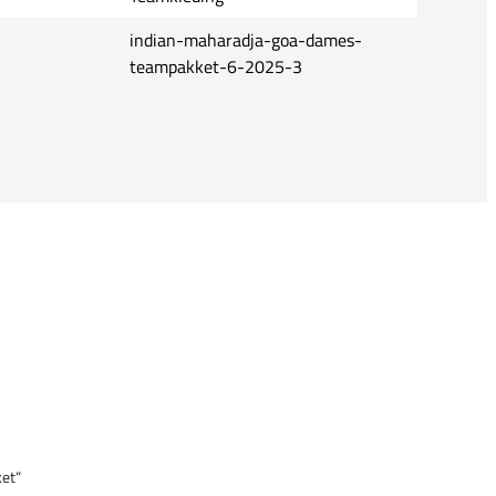
indian-maharadja-goa-dames-
teampakket-6-2025-3
et“