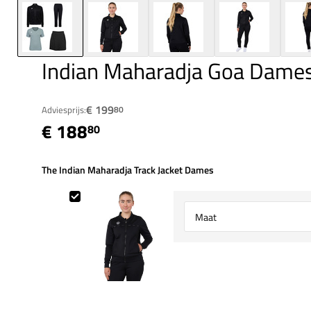
Indian Maharadja Goa Dame
€ 199
Adviesprijs:
80
€ 188
80
The Indian Maharadja Track Jacket Dames
The Indian Maharadja Track Jacket Dames
Select {option} for {name}