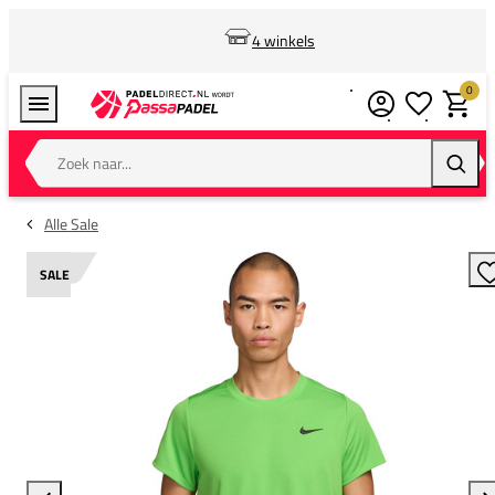
4 winkels
0
Verlanglijstj
Winkel
Zoek naar...
Zoeke
Alle Sale
SALE
T