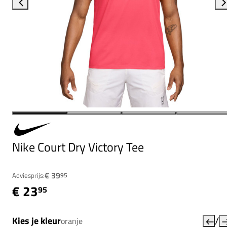
Nike Court Dry Victory Tee
€ 39
Adviesprijs:
95
€ 23
95
/
Kies je kleur
oranje